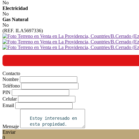
No
Electricidad
No
Gas Natural
No
(REF. ILA5697336)
Contacto
Nombre
Teléfono
PIN
Celular
Email
Mensaje
Enviar
0