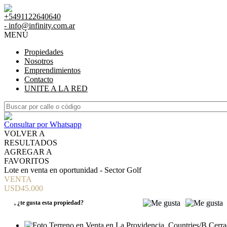
+5491122640640
- info@infinity.com.ar
MENÚ
Propiedades
Nosotros
Emprendimientos
Contacto
UNITE A LA RED
Consultar por Whatsapp
VOLVER A
RESULTADOS
AGREGAR A
FAVORITOS
Lote en venta en oportunidad - Sector Golf
VENTA
USD45.000
,
¿te gusta esta propiedad?