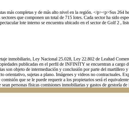
 más completas y de más alto nivel en la región. </p><p>Sus 264 hectáre
 sectores que componen un total de 715 lotes. Cada sector ha sido espe
ctacular lote interno se encuentra ubicado en el sector de Golf 2 , li
rretaje inmobiliario, Ley Nacional 25.028, Ley 22.802 de Lealtad Come
propiedades publicadas en el perfil de INFINITY se encuentran a cargo 
arias son objeto de intermediación y conclusión por parte del martiller
orientativo, sujetas a plano. Imágenes y videos no contractuales. Expe
misión que se le puede requerir a los propietarios será el equivalente 
e sean personas físicas comisiones inmobiliarias y gastos de gestoría de