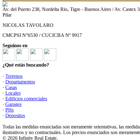
Av. del Puerto 238, Nordelta Rio, Tigre - Buenos Aires / Av. Castex
Pilar
NICOLAS TAVOLARO
CMCPSI N°6530 / CUCICBA Nº 9917
Seguinos en
¿Qué estás buscando?
·
Terrenos
·
Departamentos
·
Casas
·
Locales
·
Edificios comerciales
·
Garages
·
PHs
·
Depositos
Todas las medidas enunciadas son meramente orientativas, las medidas
ilustrativos y no contractuales. Los precios enunciados son meramente 
© 2026 Infinity Real Estate.