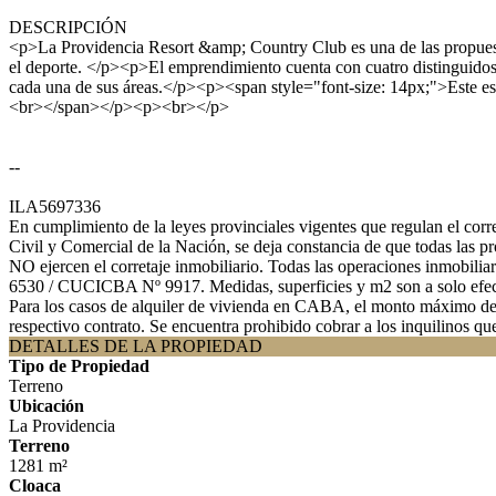
DESCRIPCIÓN
<p>La Providencia Resort &amp; Country Club es una de las propuestas
el deporte. </p><p>El emprendimiento cuenta con cuatro distinguidos
cada una de sus áreas.</p><p><span style="font-size: 14px;">Este espe
<br></span></p><p><br></p>
--
ILA5697336
En cumplimiento de la leyes provinciales vigentes que regulan el co
Civil y Comercial de la Nación, se deja constancia de que todas las 
NO ejercen el corretaje inmobiliario. Todas las operaciones inmobili
6530 / CUCICBA Nº 9917. Medidas, superficies y m2 son a solo efecto 
Para los casos de alquiler de vivienda en CABA, el monto máximo de co
respectivo contrato. Se encuentra prohibido cobrar a los inquilinos qu
DETALLES DE LA PROPIEDAD
Tipo de Propiedad
Terreno
Ubicación
La Providencia
Terreno
1281 m²
Cloaca