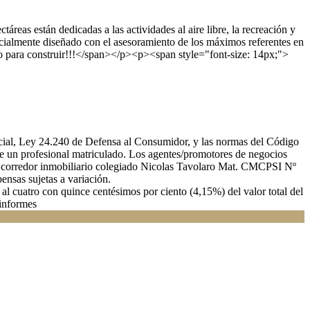
as están dedicadas a las actividades al aire libre, la recreación y
cialmente diseñado con el asesoramiento de los máximos referentes en
sto para construir!!!</span></p><p><span style="font-size: 14px;">
rcial, Ley 24.240 de Defensa al Consumidor, y las normas del Código
de un profesional matriculado. Los agentes/promotores de negocios
o y corredor inmobiliario colegiado Nicolas Tavolaro Mat. CMCPSI Nº
nsas sujetas a variación.
al cuatro con quince centésimos por ciento (4,15%) del valor total del
 informes