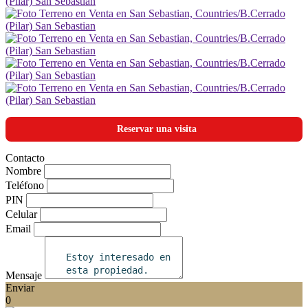
Reservar una visita
Contacto
Nombre
Teléfono
PIN
Celular
Email
Mensaje
Enviar
0