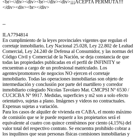
<br></div><div><br></div><div>¡¡¡ACEPTA PERMUTA!!!
</div><div><br></div>
--
ILA7794814
En cumplimiento de la leyes provinciales vigentes que regulan el
corretaje inmobiliario, Ley Nacional 25.028, Ley 22.802 de Lealtad
Comercial, Ley 24.240 de Defensa al Consumidor, y las normas del
Código Civil y Comercial de la Nación, se deja constancia de que
todas las propiedades publicadas en el perfil de INFINITY se
encuentran a cargo de un profesional matriculado. Los
agentes/promotores de negocios NO ejercen el corretaje
inmobiliario. Todas las operaciones inmobiliarias son objeto de
intermediación y conclusión por parte del martillero y corredor
inmobiliario colegiado Nicolas Tavolaro Mat. CMCPSI Nº 6530 /
CUCICBA Nº 9917. Medidas, superficies y m2 son a solo efecto
orientativo, sujetas a plano. Imágenes y videos no contractuales.
Expensas sujetas a variación.
Para los casos de alquiler de vivienda en CABA, el monto máximo
de comisión que se le puede requerir a los propietarios será el
equivalente al cuatro con quince centésimos por ciento (4,15%) del
valor total del respectivo contrato. Se encuentra prohibido cobrar a
los inquilinos que sean personas físicas comisiones inmobiliarias y