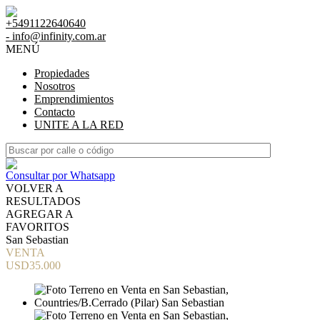
+5491122640640
- info@infinity.com.ar
MENÚ
Propiedades
Nosotros
Emprendimientos
Contacto
UNITE A LA RED
Consultar por Whatsapp
VOLVER A
RESULTADOS
AGREGAR A
FAVORITOS
San Sebastian
VENTA
USD35.000