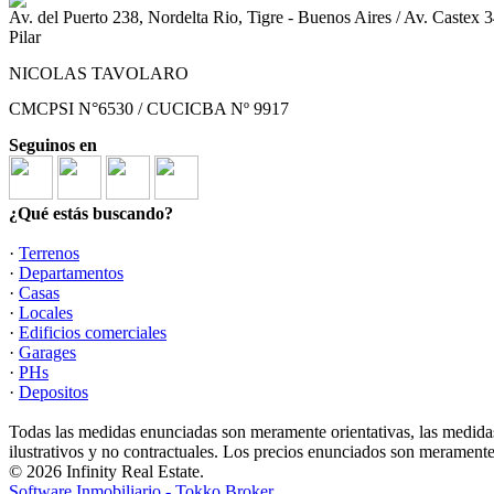
Av. del Puerto 238, Nordelta Rio, Tigre - Buenos Aires / Av. Castex
Pilar
NICOLAS TAVOLARO
CMCPSI N°6530 / CUCICBA Nº 9917
Seguinos en
¿Qué estás buscando?
·
Terrenos
·
Departamentos
·
Casas
·
Locales
·
Edificios comerciales
·
Garages
·
PHs
·
Depositos
Todas las medidas enunciadas son meramente orientativas, las medidas
ilustrativos y no contractuales. Los precios enunciados son meramente 
© 2026 Infinity Real Estate.
Software Inmobiliario - Tokko Broker