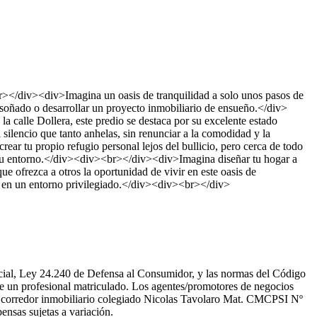
>Imagina un oasis de tranquilidad a solo unos pasos de
oñado o desarrollar un proyecto inmobiliario de ensueño.</div>
lle Dollera, este predio se destaca por su excelente estado
 silencio que tanto anhelas, sin renunciar a la comodidad y la
ar tu propio refugio personal lejos del bullicio, pero cerca de todo
 con tu entorno.</div><div><br></div><div>Imagina diseñar tu hogar a
ue ofrezca a otros la oportunidad de vivir en este oasis de
os en un entorno privilegiado.</div><div><br></div>
rcial, Ley 24.240 de Defensa al Consumidor, y las normas del Código
de un profesional matriculado. Los agentes/promotores de negocios
o y corredor inmobiliario colegiado Nicolas Tavolaro Mat. CMCPSI Nº
nsas sujetas a variación.