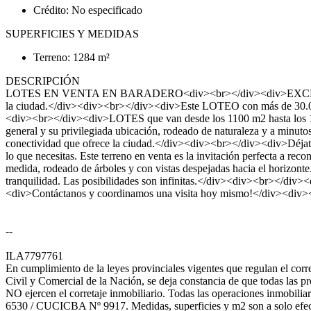
Crédito: No especificado
SUPERFICIES Y MEDIDAS
Terreno: 1284 m²
DESCRIPCIÓN
LOTES EN VENTA EN BARADERO<div><br></div><div>EXCLUSIV
la ciudad.</div><div><br></div><div>Este LOTEO con más de 30.000 M
<div><br></div><div>LOTES que van desde los 1100 m2 hasta los 150
general y su privilegiada ubicación, rodeado de naturaleza y a minutos
conectividad que ofrece la ciudad.</div><div><br></div><div>Déjate en
lo que necesitas. Este terreno en venta es la invitación perfecta a re
medida, rodeado de árboles y con vistas despejadas hacia el horizonte. 
tranquilidad. Las posibilidades son infinitas.</div><div><br></div>
<div>Contáctanos y coordinamos una visita hoy mismo!</div><div>
--
ILA7797761
En cumplimiento de la leyes provinciales vigentes que regulan el co
Civil y Comercial de la Nación, se deja constancia de que todas las 
NO ejercen el corretaje inmobiliario. Todas las operaciones inmobili
6530 / CUCICBA Nº 9917. Medidas, superficies y m2 son a solo efecto 