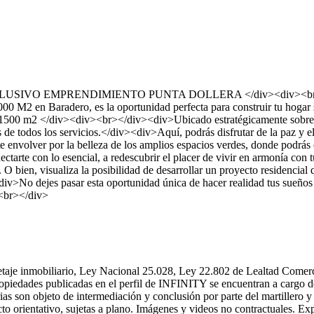
O EMPRENDIMIENTO PUNTA DOLLERA </div><div><br></div><div
2 en Baradero, es la oportunidad perfecta para construir tu hogar s
0 m2 </div><div><br></div><div>Ubicado estratégicamente sobre la ca
 de todos los servicios.</div><div>Aquí, podrás disfrutar de la paz y el
volver por la belleza de los amplios espacios verdes, donde podrás cre
conectarte con lo esencial, a redescubrir el placer de vivir en armonía
O bien, visualiza la posibilidad de desarrollar un proyecto residencial q
<div>No dejes pasar esta oportunidad única de hacer realidad tus sueñ
<br></div>
rretaje inmobiliario, Ley Nacional 25.028, Ley 22.802 de Lealtad Come
propiedades publicadas en el perfil de INFINITY se encuentran a cargo 
arias son objeto de intermediación y conclusión por parte del martiller
orientativo, sujetas a plano. Imágenes y videos no contractuales. Expe