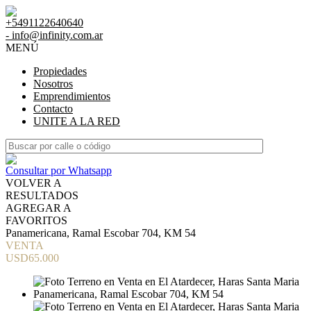
+5491122640640
- info@infinity.com.ar
MENÚ
Propiedades
Nosotros
Emprendimientos
Contacto
UNITE A LA RED
Consultar por Whatsapp
VOLVER A
RESULTADOS
AGREGAR A
FAVORITOS
Panamericana, Ramal Escobar 704, KM 54
VENTA
USD65.000