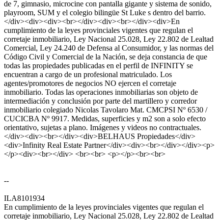
de 7, gimnasio, microcine con pantalla gigante y sistema de sonido,
playroom, SUM y el colegio bilingüe St Luke s dentro del barrio.
</div><div><div><br></div><div><br></div><div>En
cumplimiento de la leyes provinciales vigentes que regulan el
corretaje inmobiliario, Ley Nacional 25.028, Ley 22.802 de Lealtad
Comercial, Ley 24.240 de Defensa al Consumidor, y las normas del
Código Civil y Comercial de la Nación, se deja constancia de que
todas las propiedades publicadas en el perfil de INFINITY se
encuentran a cargo de un profesional matriculado. Los
agentes/promotores de negocios NO ejercen el corretaje
inmobiliario. Todas las operaciones inmobiliarias son objeto de
intermediación y conclusión por parte del martillero y corredor
inmobiliario colegiado Nicolas Tavolaro Mat. CMCPSI Nº 6530 /
CUCICBA Nº 9917. Medidas, superficies y m2 son a solo efecto
orientativo, sujetas a plano. Imágenes y videos no contractuales.
</div><div><br></div><div>BELHAUS Propiedades</div>
<div>Infinity Real Estate Partner</div><div><br></div></div><p>
</p><div><br></div> <br><br> <p></p><br><br>
--
ILA8101934
En cumplimiento de la leyes provinciales vigentes que regulan el
corretaje inmobiliario, Ley Nacional 25.028, Ley 22.802 de Lealtad