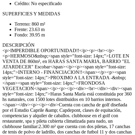
Crédito: No especificado
SUPERFICIES Y MEDIDAS
Terreno: 860 m²
Frente: 23.63 m
Fondo: 39.95 m
DESCRIPCIÓN
<p>IMPERDIBLE OPORTUNIDAD!!</p><p><br></p>
<p>HERMOSO&nbsp;<span style="font-size: 14px;">LOTE EN
VENTA DE 860m², en HARAS SANTA MARIA, BARRIO "EL
ATARDECER" Escobar</span></p><p><span style="font-size:
14px;">INTERNO - FINANCIACION!!</span></p><p><span
style="font-size: 14px;">PROXIMO A LA ENTRADA -&nbsp;
</span><span style="font-size: 14px;">FRONDOSA
VEGETACION</span></p><p></p><div><br></div><div><span
style="font-size: 14px;">Haras Santa María está constituida por 360
hs naturales, con 1500 lotes distribuidos en 10 barrios internos.
</span></div><p></p><div>Cuenta con cancha de golf diseñada
por el Estudio Caprile &amp; Capdepont, clases de equitación,
competencias y alquiler de caballos. clubhouse en el golf con
restaurante, spa y pileta cubierta climatizada para nado, un
clubhouse familiar:2.300 m² que cuenta con dos piletas, 17 canchas
de tenis de polvo de ladrillo, dos canchas de futbol 11 y dos canchas