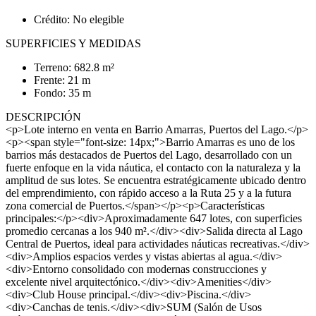
Crédito: No elegible
SUPERFICIES Y MEDIDAS
Terreno: 682.8 m²
Frente: 21 m
Fondo: 35 m
DESCRIPCIÓN
<p>Lote interno en venta en Barrio Amarras, Puertos del Lago.</p>
<p><span style="font-size: 14px;">Barrio Amarras es uno de los
barrios más destacados de Puertos del Lago, desarrollado con un
fuerte enfoque en la vida náutica, el contacto con la naturaleza y la
amplitud de sus lotes. Se encuentra estratégicamente ubicado dentro
del emprendimiento, con rápido acceso a la Ruta 25 y a la futura
zona comercial de Puertos.</span></p><p>Características
principales:</p><div>Aproximadamente 647 lotes, con superficies
promedio cercanas a los 940 m².</div><div>Salida directa al Lago
Central de Puertos, ideal para actividades náuticas recreativas.</div>
<div>Amplios espacios verdes y vistas abiertas al agua.</div>
<div>Entorno consolidado con modernas construcciones y
excelente nivel arquitectónico.</div><div>Amenities</div>
<div>Club House principal.</div><div>Piscina.</div>
<div>Canchas de tenis.</div><div>SUM (Salón de Usos