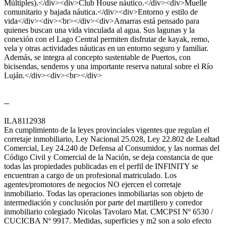
Múltiples).</div><div>Club House náutico.</div><div>Muelle
comunitario y bajada náutica.</div><div>Entorno y estilo de
vida</div><div><br></div><div>Amarras está pensado para
quienes buscan una vida vinculada al agua. Sus lagunas y la
conexión con el Lago Central permiten disfrutar de kayak, remo,
vela y otras actividades náuticas en un entorno seguro y familiar.
Además, se integra al concepto sustentable de Puertos, con
bicisendas, senderos y una importante reserva natural sobre el Río
Luján.</div><div><br></div>
--
ILA8112938
En cumplimiento de la leyes provinciales vigentes que regulan el
corretaje inmobiliario, Ley Nacional 25.028, Ley 22.802 de Lealtad
Comercial, Ley 24.240 de Defensa al Consumidor, y las normas del
Código Civil y Comercial de la Nación, se deja constancia de que
todas las propiedades publicadas en el perfil de INFINITY se
encuentran a cargo de un profesional matriculado. Los
agentes/promotores de negocios NO ejercen el corretaje
inmobiliario. Todas las operaciones inmobiliarias son objeto de
intermediación y conclusión por parte del martillero y corredor
inmobiliario colegiado Nicolas Tavolaro Mat. CMCPSI Nº 6530 /
CUCICBA Nº 9917. Medidas, superficies y m2 son a solo efecto