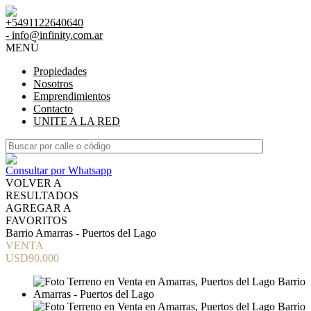
+5491122640640
- info@infinity.com.ar
MENÚ
Propiedades
Nosotros
Emprendimientos
Contacto
UNITE A LA RED
Consultar por Whatsapp
VOLVER A
RESULTADOS
AGREGAR A
FAVORITOS
Barrio Amarras - Puertos del Lago
VENTA
USD90.000